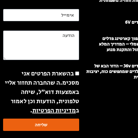
ות וחוויה משפחתית
אימייל
ם 6V
הודעה
וך קארטינג פדלים
מלי – המדריך המלא
ול והתקנת מנוע
הודעה
ממונעים לילדים 36v – הדור הבא של
לדים שמחפשים כוח, יציבות
בהשארת הפרטים אני
ית
מסכימ.ה שהחברה תחזור אליי
באמצעות דוא"ל, שיחה
טלפונית, הודעות וכן לאמור
ב
מדיניות הפרטיות
.
שליחה