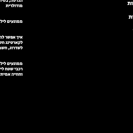
הנדסה, בטיח
ות
מודולרית
ת
ממונעים לילדי
איך אפשר להפ
לקארטינג חש
לשדרוג, חשמ
רכבי שטח לי
וחוויה אמית