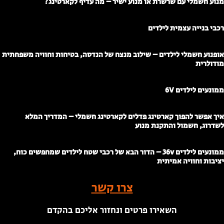
נוע חשמלי עם שרשרת או מנוע ישיר – מה עדיף לקארטינג?
כבי בנייה עצמית לילדים
ופנוע חשמלי לילדים – שילוב מנצח של הנדסה, בטיחות וחוויה משפחתית
ודולרית
מונעים לילדים 6V
יך אפשר להפוך קארטינג פדלים לקארטינג חשמלי – המדריך המלא
שדרוג, חשמול והתקנת מנוע
ממונעים לילדים 36v – הדור הבא של רכבי שטח לילדים שמחפשים כוח,
ציבות וחוויה אמיתית
צרו קשר
השאירו פרטים ונחזור אליכם בהקדם