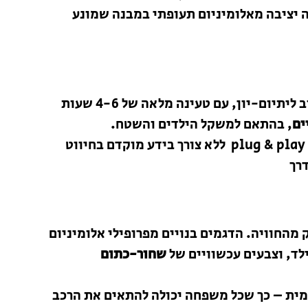
ה יציבה מאלומיניום תעופתי במבנה שמונע
רכבי GoKart מצוידים בסוללות איכותיות במיוחד – לרוב ליתיום-יון, עם טעינה מלאה של 4-6 שעות
ים
, בהתאם למשקל הילדים והשטח.
המערכת החשמלית פשוטה לשימוש ומבוססת על שיטת plug & play ללא צורך בידע מוקדם בחיווט
דרך
א חלק מהחוויה. הדגמים בנויים מפרופילי אלומיניום
ילד, וצבעים עכשוויים של
שחור-כתום
מית – כך שכל משפחה יכולה להתאים את הרכב