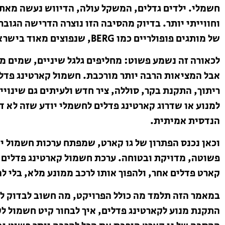
חשמלי. ילדים גדלים, המשקל עולה, הדיווש נעשה מאתגר
וחווייתי יותר. בדיוק מהסיבה הזו נוצרה הדרישה הגוב
של מותגים פופולריים כמו BERG, שנפוצים מאוד בישראל.
לכאורה זה נשמע פשוט: מחליפים גלגל שיניים, שמים מנ
אבל המציאות הרבה יותר מורכבת. חשמול קארטינג פדלי
ריתוך, התקנת בקר, סוללה, ציר חדש ולעיתים גם שינוי
למנוע או שדרוג קארטינג פדלים לחשמלי יודע שזה לא ד
הנדסית אמיתית.
וכאן נכנס הפתרון של גו קארט, שמפתח ערכות חשמול י
קארט פדלים אחר, ולהפוך אותו לרכב ממונע מלא, בלי לה
במאמר הזה תלמד מה כולל הפרויקט, מה חשוב לבדוק לפ
התקנת מנוע לקארטינג פדלים, איך לבחור קיט חשמול 