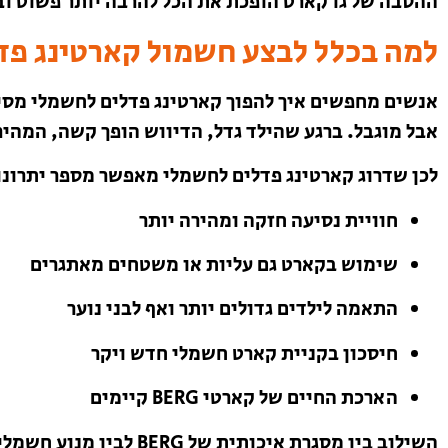
ההסבה של גו קארט הופכת את הכל להרבה יותר פשוט וב
למה בכלל לבצע חשמול קארטינג פד
אנשים מחפשים איך להפוך קארטינג פדלים לחשמלי מסיב
אבל מוגבל. ברגע שהילד גדל, הדיווש הופך קשה, המהיר
לכן שדרוג קארטינג פדלים לחשמלי מאפשר מספר יתרונו
חוויית נסיעה חזקה ומהירה יותר
שימוש בקארט גם עליות או משטחים מאתגרים
התאמה לילדים גדולים יותר ואף לבני נוער
חיסכון בקניית קארט חשמלי חדש ויקר
הארכת החיים של קארטי BERG קיימים
השילוב בין מסגרת איכותית של BERG לבין מנוע חשמלי מודרני יוצר כלי חזק, אמין ומהנה.