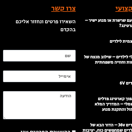
צועי
צרו קשר
עם שרשרת או מנוע ישיר –
השאירו פרטים ונחזור אליכם
רטינג?
בהקדם
צמית לילדים
שם
 לילדים – שילוב מנצח של
ות וחוויה משפחתית
אימייל
ם 6V
הודעה
וך קארטינג פדלים
מלי – המדריך המלא
ול והתקנת מנוע
הודעה
ממונעים לילדים 36v – הדור הבא של
לדים שמחפשים כוח, יציבות