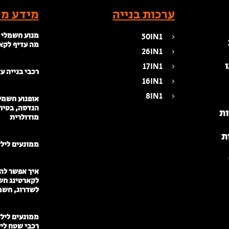
ערכות בנייה
מידע מק
מנוע חשמלי 
50IN1
מה עדיף לקא
26IN1
17IN1
רכבי בנייה ע
16IN1
8IN1
אופנוע חשמלי
הנדסה, בטיח
ות
מודולרית
ת
ממונעים לילדי
איך אפשר להפ
לקארטינג חש
לשדרוג, חשמ
רכבי שטח לי