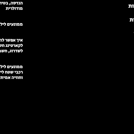
הנדסה, בטיח
ות
מודולרית
ת
ממונעים לילדי
איך אפשר להפ
לקארטינג חש
לשדרוג, חשמ
רכבי שטח לי
וחוויה אמית