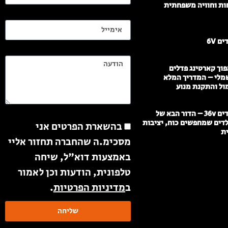
ות וחוויה משפחתית
אימייל
ם 6V
הודעה
וך קארטינג פדלים
מלי – המדריך המלא
ול והתקנת מנוע
הודעה
ממונעים לילדים 36v – הדור הבא של
לדים שמחפשים כוח, יציבות
בהשארת הפרטים אני
ית
מסכימ.ה שהחברה תחזור אליי
באמצעות דוא"ל, שיחה
טלפונית, הודעות וכן לאמור
ב
מדיניות הפרטיות
.
שליחה