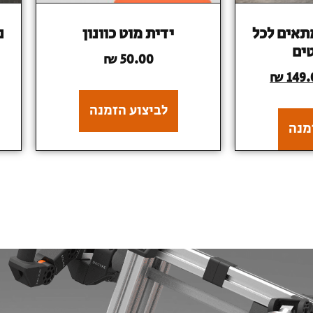
תאים לכל
ידית מוט כוונון
נ
ים
₪
50.00
₪
149.
לביצוע הזמנה
מנה