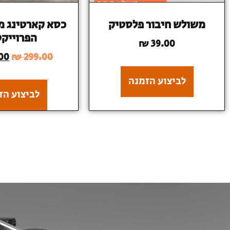
משולש חיבור פלסטיק
כסא קארטינג מ
הפרוייקט
₪
39.00
00
₪
299.00
לביצוע הזמנה
לביצוע הז